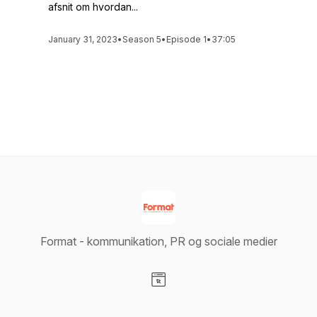
afsnit om hvordan...
January 31, 2023
•
Season 5
•
Episode 1
•
37:05
See All Episodes
Format - kommunikation, PR og sociale medier
Visit our Website page