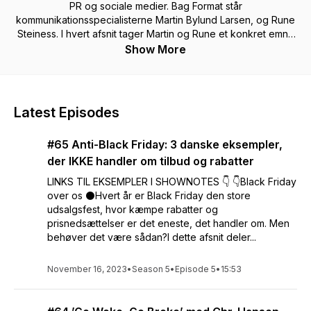
PR og sociale medier. Bag Format står
kommunikationsspecialisterne Martin Bylund Larsen, og Rune
Steiness. I hvert afsnit tager Martin og Rune et konkret emne
op indenfor kommunikation, PR eller sociale medier. De deler
Show More
deres erfaringer og anbefalinger, så du kan forbedre din
egen eller din virksomheds kommunikation på tværs af
medier og formater. Tak fordi du lytter med.
Latest Episodes
#65 Anti-Black Friday: 3 danske eksempler,
der IKKE handler om tilbud og rabatter
LINKS TIL EKSEMPLER I SHOWNOTES 👇 👇Black Friday
over os ⚫Hvert år er Black Friday den store
udsalgsfest, hvor kæmpe rabatter og
prisnedsættelser er det eneste, det handler om. Men
behøver det være sådan?I dette afsnit deler...
November 16, 2023
•
Season 5
•
Episode 5
•
15:53