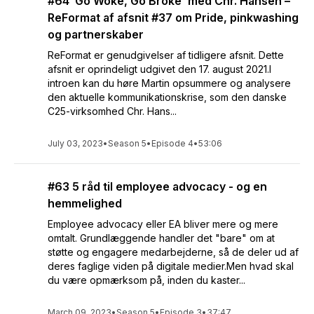
#64 ’Go Woke, Go Broke’ med Chr. Hansen –
ReFormat af afsnit #37 om Pride, pinkwashing
og partnerskaber
ReFormat er genudgivelser af tidligere afsnit. Dette
afsnit er oprindeligt udgivet den 17. august 2021.I
introen kan du høre Martin opsummere og analysere
den aktuelle kommunikationskrise, som den danske
C25-virksomhed Chr. Hans...
July 03, 2023
•
Season 5
•
Episode 4
•
53:06
#63 5 råd til employee advocacy - og en
hemmelighed
Employee advocacy eller EA bliver mere og mere
omtalt. Grundlæggende handler det "bare" om at
støtte og engagere medarbejderne, så de deler ud af
deres faglige viden på digitale medier.Men hvad skal
du være opmærksom på, inden du kaster...
March 09, 2023
•
Season 5
•
Episode 3
•
37:47